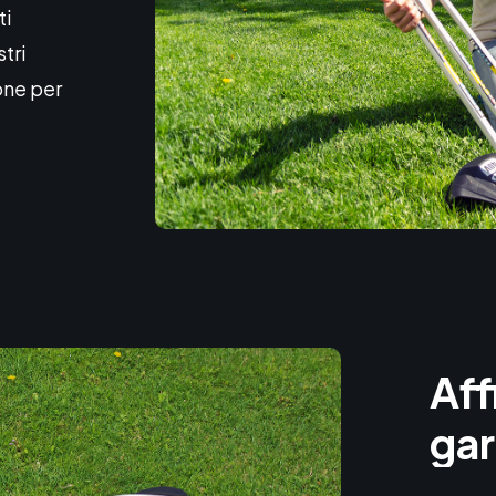
ti
tri
one per
Aff
gar