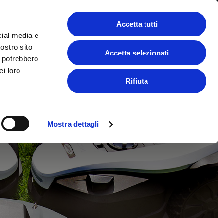
zienda
Area riservata
Contatti
Accetta tutti
cial media e
nostro sito
Accetta selezionati
i potrebbero
ei loro
Rifiuta
Mostra dettagli