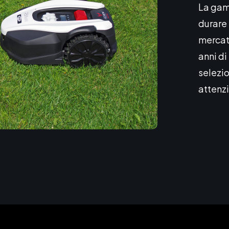
La gam
durare
mercato
anni di
selezio
attenzi