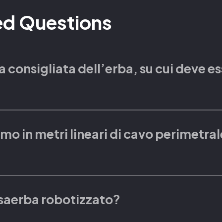
ed
Questions
 consigliata dell’erba, su cui deve ess
per gestire un’altezza massima dell’erba di 100 mm. L’
o in metri lineari di cavo perimetrale,
 consiglia di utilizzare prima un rasaerba convenzional
consigliato.
350 m.
rasaerba robotizzato?