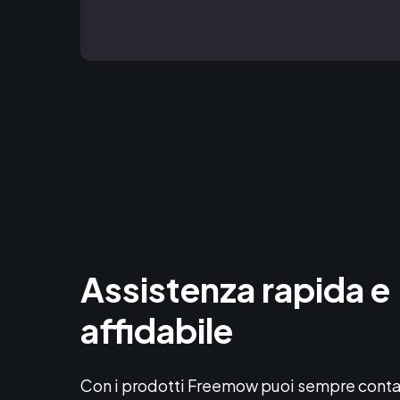
lungo su un giorno, è possibile appl
leggere il manuale d’uso e manut
Assistenza
rapida
e
affidabile
Con i prodotti Freemow puoi sempre conta