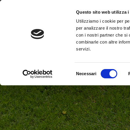
Skip
Prodotti
Questo sito web utilizza i
to
Utilizziamo i cookie per pe
main
per analizzare il nostro tra
content
Home
»
Supporto
con i nostri partner che si
combinarle con altre inform
servizi.
Selezione
Necessari
del
consenso