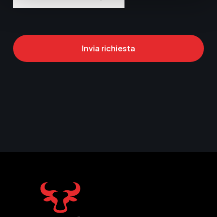
Invia richiesta
Phone
Number
*