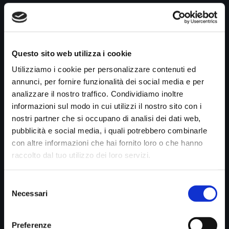
Telefono
*
Questo sito web utilizza i cookie
Utilizziamo i cookie per personalizzare contenuti ed
annunci, per fornire funzionalità dei social media e per
analizzare il nostro traffico. Condividiamo inoltre
Utente
*
informazioni sul modo in cui utilizzi il nostro sito con i
nostri partner che si occupano di analisi dei dati web,
pubblicità e social media, i quali potrebbero combinarle
con altre informazioni che hai fornito loro o che hanno
Messaggio
*
raccolto dal tuo utilizzo dei loro servizi.
Selezione
Necessari
del
consenso
Preferenze