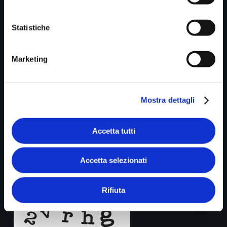
Statistiche
Dichiaro di aver letto e accettato l'
informativa sulla
Marketing
privacy
I dati inseriti verranno utilizzati esclusivamente per dare
Mostra dettagli
risposta al messaggio inviato e verranno trattati nel rispetto
della privacy policy del presente sito
Accetta tutti
Digita i caratteri sotto (aiutaci a prevenire lo spam.
Accetta selezionati
Grazie.)
*
Rifiuta