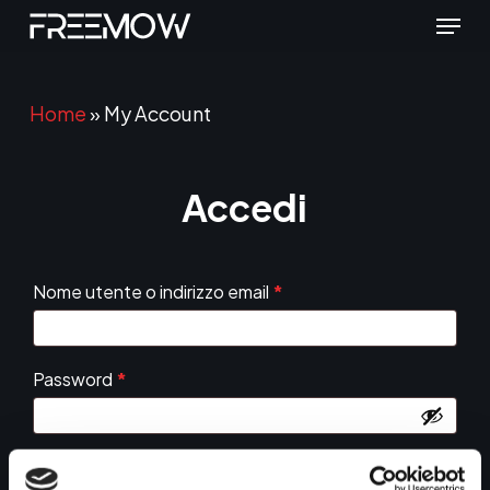
Menu
Skip
to
main
Home
»
My Account
content
Accedi
Nome utente o indirizzo email
*
Password
*
Ricordami