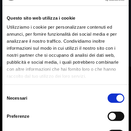
Questo sito web utilizza i cookie
Accedi
Utilizziamo i cookie per personalizzare contenuti ed
annunci, per fornire funzionalità dei social media e per
Password dimenticata?
analizzare il nostro traffico. Condividiamo inoltre
informazioni sul modo in cui utilizzi il nostro sito con i
nostri partner che si occupano di analisi dei dati web,
pubblicità e social media, i quali potrebbero combinarle
con altre informazioni che hai fornito loro o che hanno
raccolto dal tuo utilizzo dei loro servizi.
Selezione
Necessari
del
consenso
Preferenze