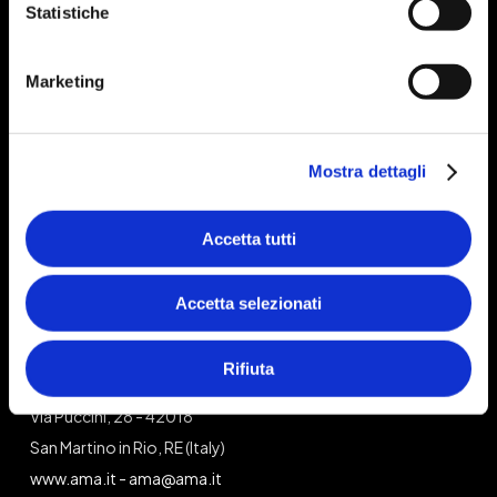
Statistiche
Marketing
Prodotti
Prodotti Freemow
Mostra dettagli
Tutorial installazione
Supporto e assistenza
Accetta tutti
Trova rivenditori
Accetta selezionati
Azienda
Rifiuta
Freemow è un brand di AMA Spa
Via Puccini, 28 - 42018
San Martino in Rio, RE (Italy)
www.ama.it
-
ama@ama.it